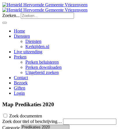
Zoeken...
Home
Diensten
Diensten
Kerktijden.nl
Live uitzending
Preken
Preken beluisteren
Preken downloaden
Uitgebreid zoeken
Contact
Bezoek
Giften
Login
Map
Predikaties 2020
Zoek documenten
Zoek door titel of beschrijving…
Categorie