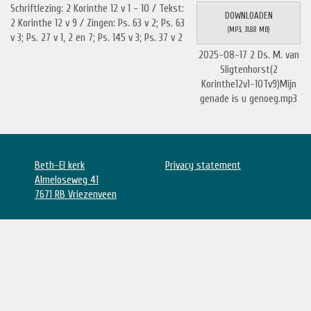
Schriftlezing: 2 Korinthe 12 v 1 - 10 / Tekst:
DOWNLOADEN
2 Korinthe 12 v 9 / Zingen: Ps. 63 v 2; Ps. 63
(
MP3,
31.88 MB
)
v 3; Ps. 27 v 1, 2 en 7; Ps. 145 v 3; Ps. 37 v 2
2025-08-17 2 Ds. M. van
Sligtenhorst(2
Korinthe12v1-10Tv9)Mijn
genade is u genoeg.mp3
Beth-El kerk
Privacy statement
Almeloseweg 41
7671 RB Vriezenveen